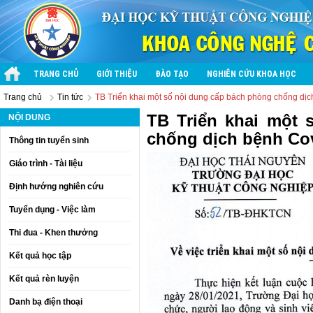
TRANG CHỦ
GIỚI THIỆU
ĐÀO TẠO
NGHIÊN CỨU KHOA HỌC
Trang chủ
Tin tức
TB Triển khai một số nội dung cấp bách phòng chống dịc
TB Triển khai một 
NỘI DUNG
chống dịch bệnh Cov
Thông tin tuyển sinh
Giáo trình - Tài liệu
Định hướng nghiên cứu
Tuyển dụng - Việc làm
Thi đua - Khen thưởng
Kết quả học tập
Kết quả rèn luyện
Danh bạ điện thoại