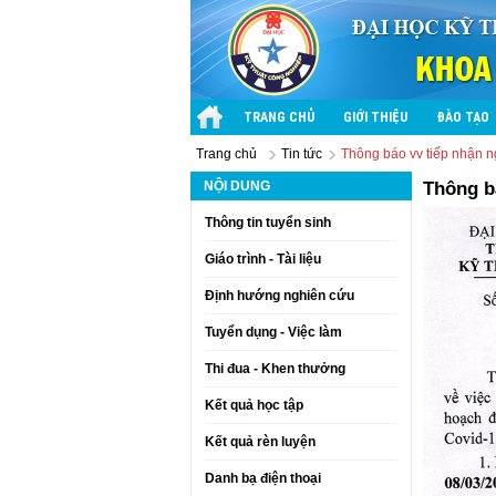
TRANG CHỦ
GIỚI THIỆU
ĐÀO TẠO
Trang chủ
Tin tức
Thông báo vv tiếp nhận ng
NỘI DUNG
Thông bá
Thông tin tuyển sinh
Giáo trình - Tài liệu
Định hướng nghiên cứu
Tuyển dụng - Việc làm
Thi đua - Khen thưởng
Kết quả học tập
Kết quả rèn luyện
Danh bạ điện thoại