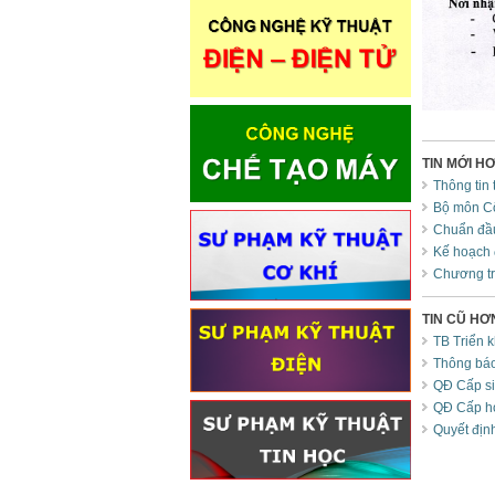
TIN MỚI H
Thông tin
Bộ môn C
Chuẩn đầu
Kế hoạch 
Chương tr
TIN CŨ HƠ
TB Triển 
Thông báo
QĐ Cấp si
QĐ Cấp họ
Quyết địn