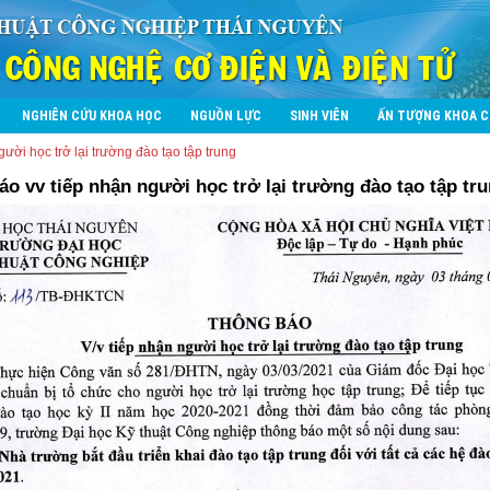
NGHIÊN CỨU KHOA HỌC
NGUỒN LỰC
SINH VIÊN
ẤN TƯỢNG KHOA 
ười học trở lại trường đào tạo tập trung
o vv tiếp nhận người học trở lại trường đào tạo tập tr