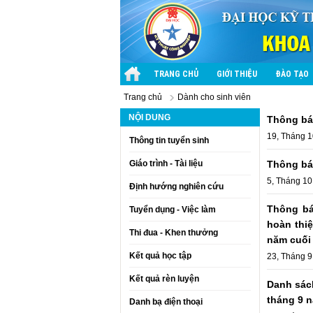
TRANG CHỦ
GIỚI THIỆU
ĐÀO TẠO
Trang chủ
Dành cho sinh viên
NỘI DUNG
Thông báo
19, Tháng 1
Thông tin tuyển sinh
Giáo trình - Tài liệu
Thông báo
5, Tháng 10
Định hướng nghiên cứu
Thông bá
Tuyển dụng - Việc làm
hoàn thi
Thi đua - Khen thưởng
năm cuối
Kết quả học tập
23, Tháng 9
Kết quả rèn luyện
Danh sách
tháng 9 
Danh bạ điện thoại