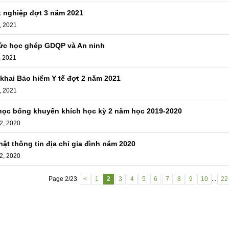
t nghiệp đợt 3 năm 2021
, 2021
ức học ghép GDQP và An ninh
, 2021
 khai Bảo hiểm Y tế đợt 2 năm 2021
, 2021
học bổng khuyến khích học kỳ 2 năm học 2019-2020
2, 2020
ật thông tin địa chỉ gia đình năm 2020
2, 2020
Page 2/23
<
1
2
3
4
5
6
7
8
9
10
...
22