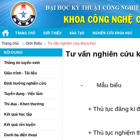
TRANG CHỦ
GIỚI THIỆU
ĐÀO TẠO
NGHIÊN CỨU KHOA HỌC
Trang chủ
Giới thiệu
Tư vấn nghiên cứu khoa học
Tư vấn nghiên cứu 
NỘI DUNG
Thông tin tuyển sinh
Giáo trình - Tài liệu
Định hướng nghiên cứu
-
Mẫu biểu
Tuyển dụng - Việc làm
Thi đua - Khen thưởng
+ Thủ tục đăng kí đ
Kết quả học tập
Kết quả rèn luyện
+ Thủ tục nghiệm th
Danh bạ điện thoại