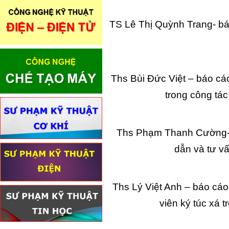
TS Lê Thị Quỳnh Trang- b
Ths Bùi Đức Việt – báo cá
trong công tác
Ths Phạm Thanh Cường- 
dẫn và tư vấ
Ths Lý Việt Anh – báo cáo 
viên ký túc xá t