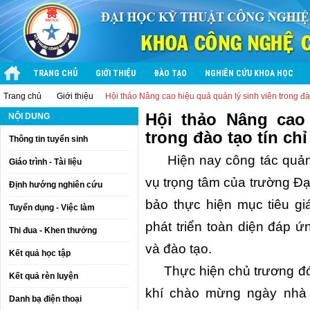
TRANG CHỦ
GIỚI THIỆU
ĐÀO TẠO
NGHIÊN CỨU KHOA HỌC
Trang chủ
Giới thiệu
Hội thảo Nâng cao hiệu quả quản lý sinh viên trong đào
Hội thảo Nâng cao 
NỘI DUNG
trong đào tạo tín chỉ
Thông tin tuyển sinh
Hiện nay công tác quản l
Giáo trình - Tài liệu
vụ trọng tâm của trường Đ
Định hướng nghiên cứu
bảo thực hiện mục tiêu gi
Tuyển dụng - Việc làm
phát triển toàn diện đáp 
Thi đua - Khen thưởng
và đào tạo.
Kết quả học tập
Thực hiện chủ trương đó 
Kết quả rèn luyện
khí chào mừng ngày nhà
Danh bạ điện thoại