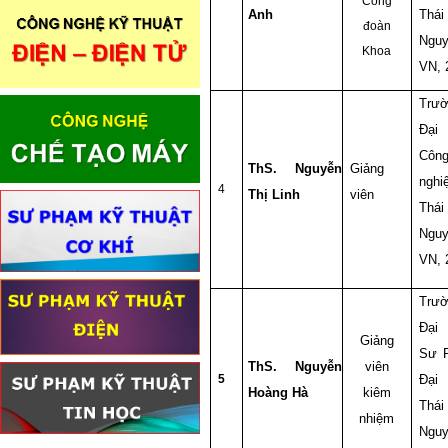
Công
Anh
Thái
đoàn
Nguy
Khoa
VN, 
Trư
Đại
Côn
ThS. Nguyễn
Giảng
nghi
4
Thị Linh
viên
Thái
Nguy
VN, 
Trư
Đại
Giảng
Sư 
ThS. Nguyễn
viên
5
Đại
Hoàng Hà
kiêm
Thái
nhiệm
Nguy