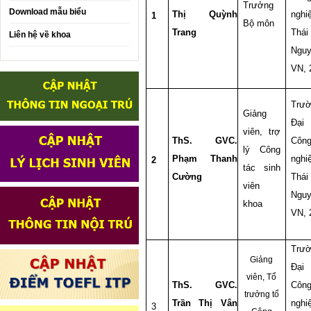
Trưởng
Download mẫu biểu
Thị Quỳnh
nghi
1
Bộ môn
Trang
Thái
Liên hệ về khoa
Nguy
VN, 
Trư
Giảng
Đại
viên, trợ
ThS. GVC.
Côn
lý Công
Phạm Thanh
nghi
2
tác sinh
Cường
Thái
viên
Nguy
khoa
VN, 
Trư
Giảng
Đại
viên, Tổ
ThS. GVC.
Côn
trưởng tổ
Trần Thị Vân
nghi
3