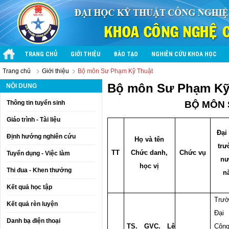
TRANG CHỦ
GIỚI THIỆU
ĐÀO TẠO
NGHIÊN CỨU KHOA HỌC
Trang chủ
Giới thiệu
Bộ môn Sư Phạm Kỹ Thuật
Bộ môn Sư Phạm Kỹ
NỘI DUNG
Thông tin tuyển sinh
BỘ MÔN 
Giáo trình - Tài liệu
Đại
Định hướng nghiên cứu
Họ và tên
trư
TT
Chức danh,
Chức vụ
Tuyển dụng - Việc làm
nư
học vị
Thi đua - Khen thưởng
n
Kết quả học tập
Trư
Kết quả rèn luyện
Đại
Danh bạ điện thoại
TS. GVC. Lê
Côn