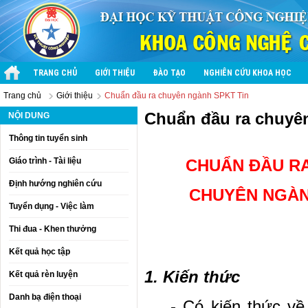
TRANG CHỦ
GIỚI THIỆU
ĐÀO TẠO
NGHIÊN CỨU KHOA HỌC
Trang chủ
Giới thiệu
Chuẩn đầu ra chuyên ngành SPKT Tin
Chuẩn đầu ra chuyê
NỘI DUNG
Thông tin tuyển sinh
Giáo trình - Tài liệu
CHUẨN ĐẦU R
Định hướng nghiên cứu
CHUYÊN NGÀN
Tuyển dụng - Việc làm
Thi đua - Khen thưởng
Kết quả học tập
1. Kiến thức
Kết quả rèn luyện
Danh bạ điện thoại
- Có kiến thức v