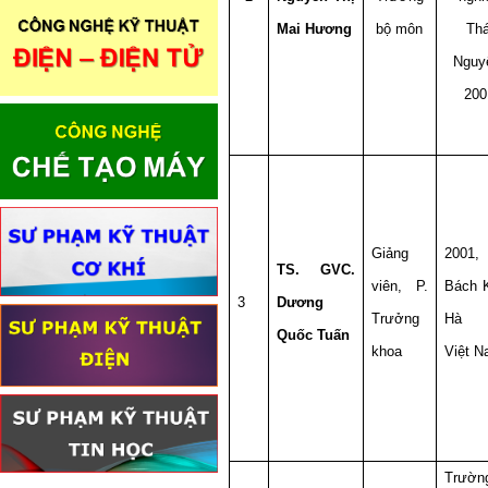
Mai Hương
bộ môn
Thá
Nguy
200
Giảng
2001
TS. GVC.
viên, P.
Bách 
3
Dương
Trưởng
Hà N
Quốc Tuấn
khoa
Việt 
Trườn