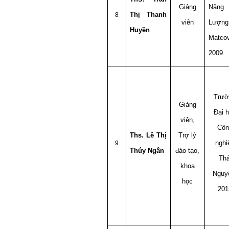
Giảng
Năng
Thị Thanh
8
viên
Lượng
Huyền
Matco
2009
Trườ
Giảng
Đại 
viên,
Côn
Ths. Lê Thị
Trợ lý
nghi
9
Thúy Ngân
đào tạo,
Thá
khoa
Nguy
học
201