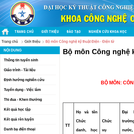
TRANG CHỦ
GIỚI THIỆU
ĐÀO TẠO
NGHIÊN CỨU KHOA HỌC
Trang chủ
Giới thiệu
Bộ môn Công nghệ kỹ thuật Điện - Điện tử
Bộ môn Công nghệ kỹ
NỘI DUNG
Thông tin tuyển sinh
Giáo trình - Tài liệu
Định hướng nghiên cứu
BỘ MÔN: CÔN
Tuyển dụng - Việc làm
Thi đua - Khen thưởng
Kết quả học tập
Họ và tên
Đại h
Kết quả rèn luyện
Chức
Chức
trườn
TT
Danh bạ điện thoại
danh, học
vụ
nước,