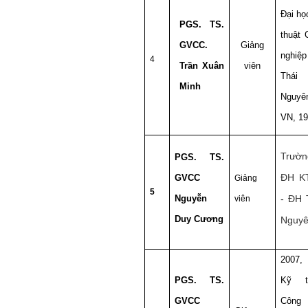
Đại họ
PGS. TS.
thuật 
GVCC.
Giảng
nghiệp
4
Trần Xuân
viên
Thái
Minh
Nguyê
VN, 1
Trườn
PGS. TS.
ĐH K
GVCC
Giảng
5
Nguyễn
- ĐH 
viên
Duy Cương
Nguy
2007
PGS. TS.
Kỹ t
GVCC
Công