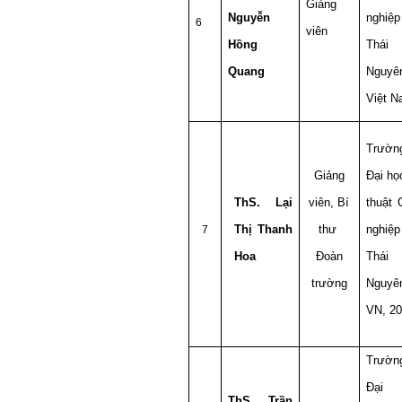
Giảng
Nguyễn
nghiệp
6
viên
Hồng
Thái
Quang
Nguyê
Việt 
Trườn
Giảng
Đại họ
ThS. Lại
viên, Bí
thuật 
Thị Thanh
thư
nghiệp
7
Hoa
Đoàn
Thái
trường
Nguyê
VN, 2
Trườn
Đại 
ThS. Trần