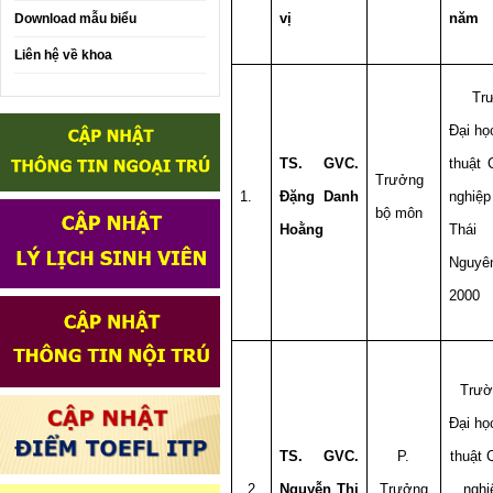
vị
năm
Download mẫu biểu
Liên hệ về khoa
Trư
Đại họ
TS. GVC.
thuật 
Trưởng
1.
Đặng Danh
nghiệp
bộ môn
Hoằng
Thái
Nguyê
2000
Trườ
Đại họ
TS. GVC.
P.
thuật 
2
Nguyễn Thị
Trưởng
nghi