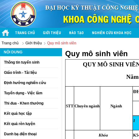
TRANG CHỦ
GIỚI THIỆU
ĐÀO TẠO
NGHIÊN CỨU KHOA HỌC
Trang chủ
Giới thiệu
Quy mô sinh viên
Quy mô sinh viên
NỘI DUNG
Thông tin tuyển sinh
QUY MÔ SINH VIÊ
Giáo trình - Tài liệu
Năm 
Định hướng nghiên cứu
ĐH
Tuyển dụng - Việc làm
Thi đua - Khen thưởng
STT
Chuyên ngành
Ngành
Kết quả học tập
1
Kết quả rèn luyện
Danh bạ điện thoại
Khóa
K5