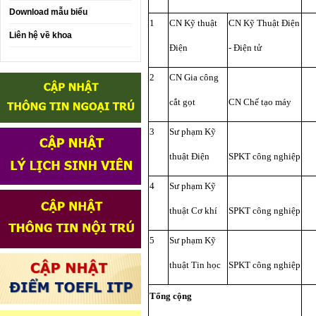
Download mẫu biểu
1
CN Kỹ thuật
CN Kỹ Thuật Điện
Liên hệ về khoa
Điện
- Điện tử
2
CN Gia công
cắt gọt
CN Chế tạo máy
3
Sư phạm Kỹ
thuật Điện
SPKT công nghiệp
4
Sư phạm Kỹ
thuật Cơ khí
SPKT công nghiệp
5
Sư phạm Kỹ
thuật Tin học
SPKT công nghiệp
Tổng cộng