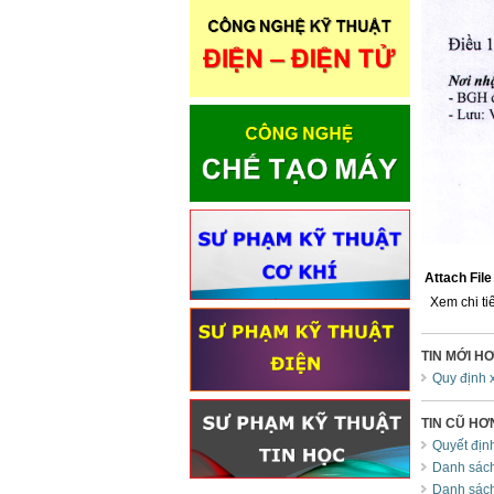
Attach File 
Xem chi tiế
TIN MỚI H
Quy định 
TIN CŨ HƠ
Quyết địn
Danh sách
Danh sách