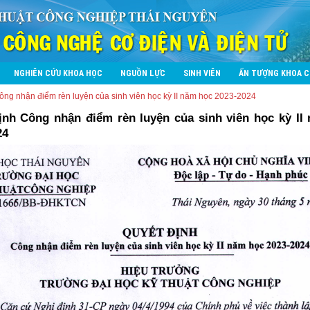
NGHIÊN CỨU KHOA HỌC
NGUỒN LỰC
SINH VIÊN
ẤN TƯỢNG KHOA 
ông nhận điểm rèn luyện của sinh viên học kỳ II năm học 2023-2024
ịnh Công nhận điểm rèn luyện của sinh viên học kỳ II
24