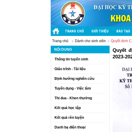
TRANG CHỦ
GIỚI THIỆU
ĐÀO TẠO
Trang chủ
Dành cho sinh viên
Quyết định C
NỘI DUNG
Quyết đ
2023-20
Thông tin tuyển sinh
Giáo trình - Tài liệu
Định hướng nghiên cứu
Tuyển dụng - Việc làm
Thi đua - Khen thưởng
Kết quả học tập
Kết quả rèn luyện
Danh bạ điện thoại