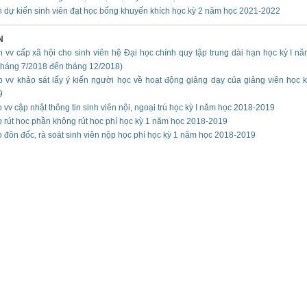
 dự kiến sinh viên đạt học bổng khuyến khích học kỳ 2 năm học 2021-2022
N
h vv cấp xã hội cho sinh viên hệ Đại học chính quy tập trung dài hạn học kỳ I n
tháng 7/2018 đến tháng 12/2018)
 vv khảo sát lấy ý kiến người học về hoạt động giảng dạy của giảng viên học 
9
vv cập nhật thông tin sinh viên nội, ngoại trú học kỳ I năm học 2018-2019
 rút học phần không rút học phí học kỳ 1 năm học 2018-2019
 đôn đốc, rà soát sinh viên nộp học phí học kỳ 1 năm học 2018-2019