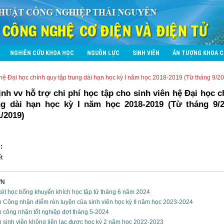
NGHIÊN CỨU KHOA HỌC
NGUỒN LỰC
SINH VIÊN
ẤN TƯỢNG KHOA 
ên hệ Đại học chính quy tập trung dài hạn học kỳ I năm học 2018-2019 (Từ tháng 9/
nh vv hỗ trợ chi phí học tập cho sinh viên hệ Đại học 
ng dài hạn học kỳ I năm học 2018-2019 (Từ tháng 9/
/2019)
:
t
ƠN
xét học bổng khuyến khích học tập từ tháng 6 năm 2024
h Công nhận điểm rèn luyện của sinh viên học kỳ II năm học 2023-2024
h công nhận tốt nghiệp đợt tháng 5-2024
 sinh viên không liên lạc được học kỳ 2 năm học 2022-2023