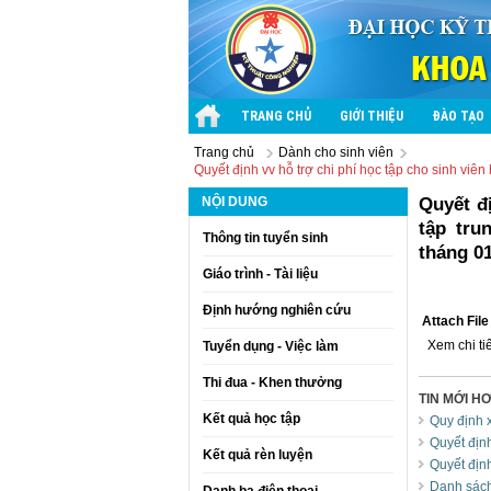
TRANG CHỦ
GIỚI THIỆU
ĐÀO TẠO
Trang chủ
Dành cho sinh viên
Quyết định vv hỗ trợ chi phí học tập cho sinh vi
NỘI DUNG
Quyết đị
tập tru
Thông tin tuyển sinh
tháng 01
Giáo trình - Tài liệu
Định hướng nghiên cứu
Attach File 
Xem chi tiế
Tuyển dụng - Việc làm
Thi đua - Khen thưởng
TIN MỚI H
Kết quả học tập
Quy định 
Quyết địn
Kết quả rèn luyện
Quyết địn
Danh sách