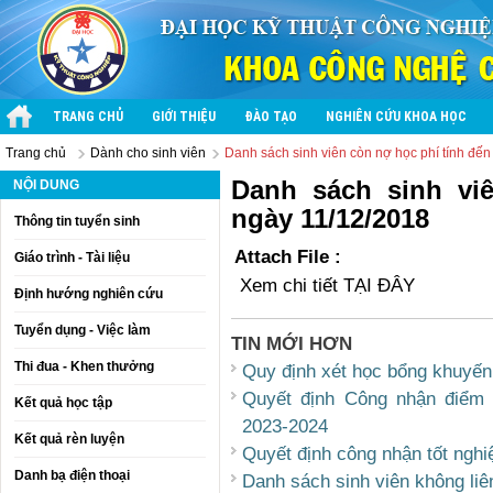
TRANG CHỦ
GIỚI THIỆU
ĐÀO TẠO
NGHIÊN CỨU KHOA HỌC
Trang chủ
Dành cho sinh viên
Danh sách sinh viên còn nợ học phí tính đế
Danh sách sinh vi
NỘI DUNG
ngày 11/12/2018
Thông tin tuyển sinh
Attach File :
Giáo trình - Tài liệu
Xem chi tiết TẠI ĐÂY
Định hướng nghiên cứu
Tuyển dụng - Việc làm
TIN MỚI HƠN
Thi đua - Khen thưởng
Quy định xét học bổng khuyến
Quyết định Công nhận điểm 
Kết quả học tập
2023-2024
Kết quả rèn luyện
Quyết định công nhận tốt nghi
Danh bạ điện thoại
Danh sách sinh viên không li